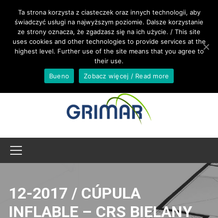
LLAMANOS +34 679 849 067
Ta strona korzysta z ciasteczek oraz innych technologii, aby
świadczyć usługi na najwyższym poziomie. Dalsze korzystanie
ze strony oznacza, że zgadzasz się na ich użycie. / This site
INTERNATIONAL@GRIMAR.EU
uses cookies and other technologies to provide services at the
highest level. Further use of the site means that you agree to
their use.
Bueno
Zobacz więcej / Read more
12-2017 / CÚPULA
INFLABLE – CRS BIELANY