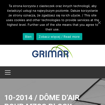
APPELEZ NOUS +48 533 967 605
Ta strona korzysta z ciasteczek oraz innych technologii, aby
świadczyć usługi na najwyższym poziomie. Dalsze korzystanie
ze strony oznacza, że zgadzasz się na ich użycie. / This site
INTERNATIONAL@GRIMAR.EU
uses cookies and other technologies to provide services at the
highest level. Further use of the site means that you agree to
their use.
Bien
Zobacz więcej / Read more
10-2014 / DÔME D’AIR