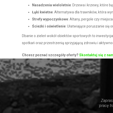
Nasadzenia wieloletnie
: Drzewa i krzewy, które bę
Łąki kwietne
: Alternatywa dla trawników, która w
Strefy wypoczynkowe
: Altany, pergole czy miejsc
Ścieżki i oświetlenie
: Ułatwiające poruszanie się 
Dbanie o zieleń wokół obiektów sportowych to inwestycja
spotkań oraz przestrzenią sprzyjającą zdrowiu i aktywno
Chcesz poznać szczegóły oferty?
Skontaktuj się z na
Zapras
pracę t