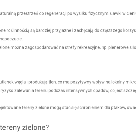
aturalną przestrzeń do regeneracji po wysiłku fizycznym. Ławki w cieniu
ne roślinnością są bardziej przyjazne i zachęcają do częstszego korzys
amopoczucie.
elone można zagospodarować na strefy rekreacyjne, np. plenerowe siłow
utlenek węgla i produkują tlen, co ma pozytywny wpływ na lokalny mikro
a ryzyko zalewania terenu podczas intensywnych opadów, co jest szcz
ektowane tereny zielone mogą stać się schronieniem dla ptaków, owad
ereny zielone?