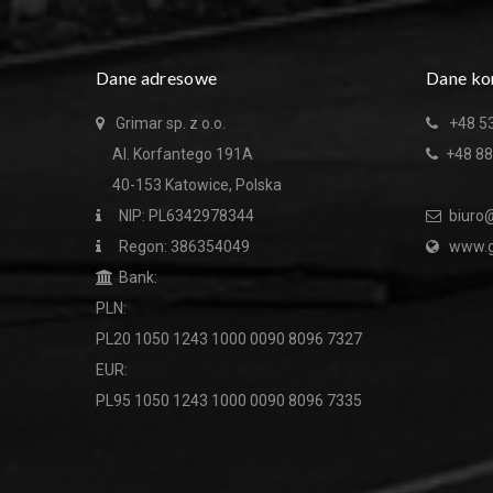
Dane adresowe
Dane ko
Grimar sp. z o.o.
+48 5
Al. Korfantego 191A
+48 88
40-153 Katowice, Polska
NIP: PL6342978344
biuro@
Regon: 386354049
www.g
Bank:
PLN:
PL20 1050 1243 1000 0090 8096 7327
EUR:
PL95 1050 1243 1000 0090 8096 7335