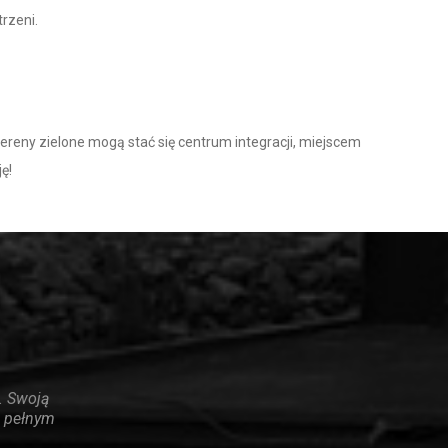
trzeni.
ereny zielone mogą stać się centrum integracji, miejscem
ę!
. Swoją
z pełnym