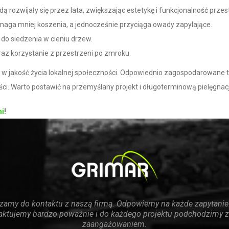
dą rozwijały się przez lata, zwiększając estetykę i funkcjonalność przes
ymaga mniej koszenia, a jednocześnie przyciąga owady zapylające.
a do siedzenia w cieniu drzew.
oraz korzystanie z przestrzeni po zmroku.
 w jakość życia lokalnej społeczności. Odpowiednio zagospodarowane t
ści. Warto postawić na przemyślany projekt i długoterminową pielęgnacj
mi
!
zamy do kontaktu z naszą firmą. Odpowiemy na każde zapytanie
raktujemy bardzo poważnie i do każdego projektu podchodzimy 
zaangażowaniem.