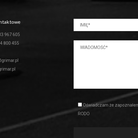
ntaktowe
33 967 605
4 800 455
grimar.pl
rimar.pl
Oświadczam że zapoznałem 
RODO