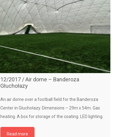
12/2017 / Air dome – Banderoza
09-2014
Głuchołazy
An air dom
An air dome over a football field for the Banderoza
50,0m equi
Center in Głuchołazy. Dimensions – 29m x 54m. Gas
the networ
heating. A box for storage of the coating. LED lighting.
installati
exchanger 
Read more
installated