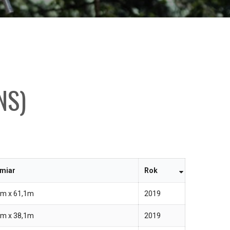
NS)
miar
Rok
1m x 61,1m
2019
1m x 38,1m
2019