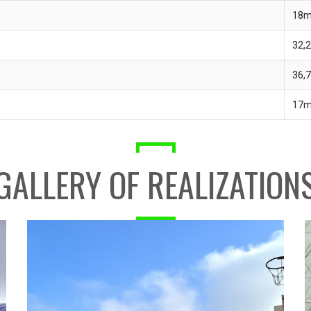
18m
32,
36,
17m
GALLERY OF REALIZATION