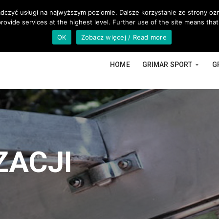
EU
adczyć usługi na najwyższym poziomie. Dalsze korzystanie ze strony ozn
rovide services at the highest level. Further use of the site means that
OK
Zobacz więcej / Read more
HOME
GRIMAR SPORT
G
ZACJI