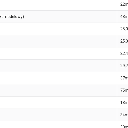
22m
ekt modelowy)
48m
25,
25,
22,
29,
37m
75m
18m
34m
30m