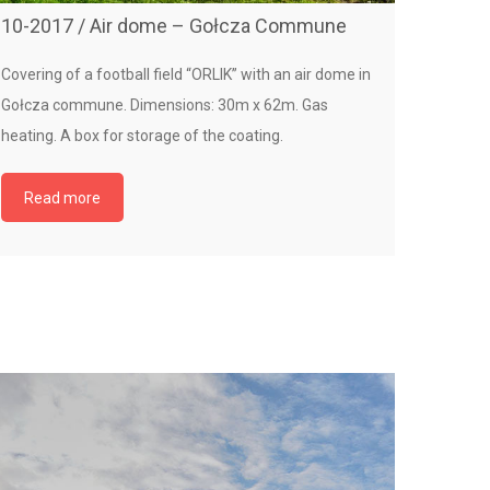
10-2017 / Air dome – Gołcza Commune
Covering of a football field “ORLIK” with an air dome in
Gołcza commune. Dimensions: 30m x 62m. Gas
09-2012 
heating. A box for storage of the coating.
air dom
Installati
Read more
Dimensions
the order:
auxiliary 
installati
within the
in the city 
Read 