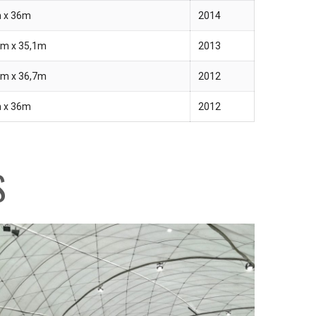
 x 36m
2014
2m x 35,1m
2013
7m x 36,7m
2012
 x 36m
2012
S