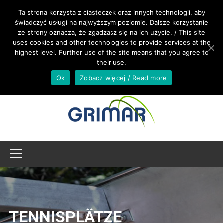
RUFEN SIE UNS AN +48 533 967 605
Ta strona korzysta z ciasteczek oraz innych technologii, aby
świadczyć usługi na najwyższym poziomie. Dalsze korzystanie
ze strony oznacza, że zgadzasz się na ich użycie. / This site
INTERNATIONAL@GRIMAR.EU
uses cookies and other technologies to provide services at the
highest level. Further use of the site means that you agree to
their use.
Ok
Zobacz więcej / Read more
TENNISPLÄTZE