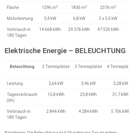
2
2
2
Fläche
1296 m
1836 m
2376 m
Motorleistung
3,4 kW
6,8 kW
2 x 5,5 kW
Verbrauch in
14 668 kWh
29 376 kWh
47 520 kWh
2
180 Tagen
Elektrische Energie – BELEUCHTUNG
Beleuchtung
2 Tennisplätze
3 Tennisplätze
4 Tennisplätz
Leistung
2,64 kW
3,96 kW
5,28 kW
Tagesverbrauch
15,8 kWh
23,8 kWh
31,7 kWh
(6h)
Verbrauch in
2 844 kWh
4 284 kWh
5 706 kWh
180 Tagen
Annahmen: Die Beleuchtung ist 6 Stunden pro Tag an jedem