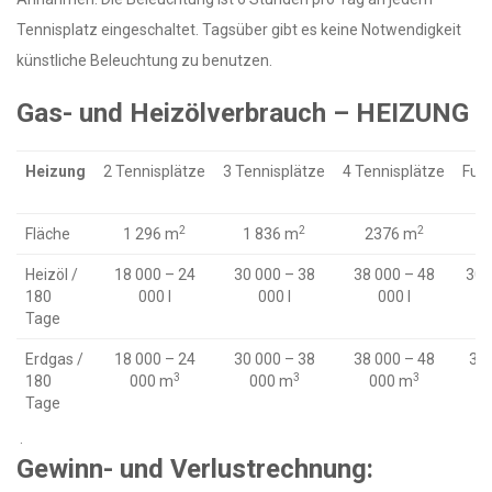
Tennisplatz eingeschaltet. Tagsüber gibt es keine Notwendigkeit
künstliche Beleuchtung zu benutzen.
Gas- und Heizölverbrauch – HEIZUNG
Heizung
2 Tennisplätze
3 Tennisplätze
4 Tennisplätze
Fußb
2
2
2
Fläche
1 296 m
1 836 m
2376 m
Heizöl /
18 000 – 24
30 000 – 38
38 000 – 48
30 
180
000 l
000 l
000 l
Tage
Erdgas /
18 000 – 24
30 000 – 38
38 000 – 48
30 
3
3
3
180
000 m
000 m
000 m
Tage
.
Gewinn- und Verlustrechnung: