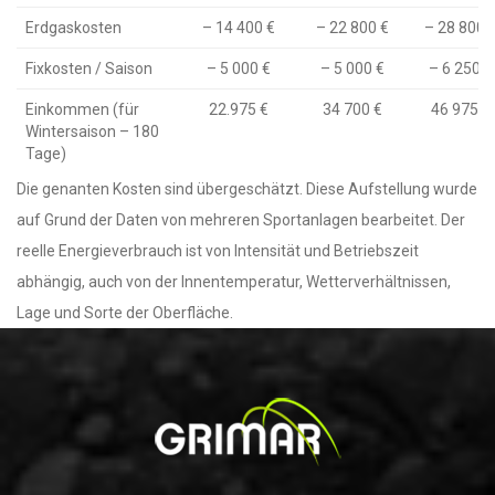
Erdgaskosten
– 14 400 €
– 22 800 €
– 28 800 
Fixkosten / Saison
– 5 000 €
– 5 000 €
– 6 250 €
Einkommen (für
22.975 €
34 700 €
46 975 €
Wintersaison – 180
Tage)
Die genanten Kosten sind übergeschätzt. Diese Aufstellung wurde
auf Grund der Daten von mehreren Sportanlagen bearbeitet. Der
reelle Energieverbrauch ist von Intensität und Betriebszeit
abhängig, auch von der Innentemperatur, Wetterverhältnissen,
Lage und Sorte der Oberfläche.