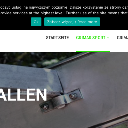
@GRIMAR.EU
adczyć usługi na najwyższym poziomie. Dalsze korzystanie ze strony ozn
rovide services at the highest level. Further use of the site means that
Ok
Zobacz więcej / Read more
STARTSEITE
GRIMAR SPORT
GRIM
ALLEN