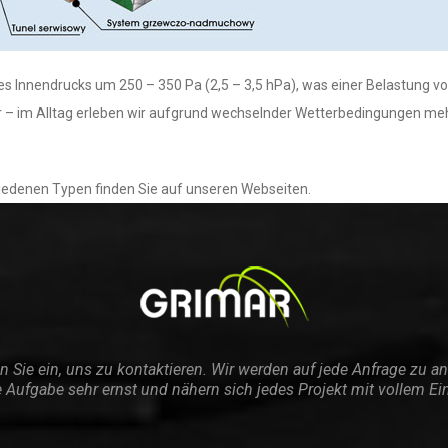
es Innendrucks um 250 – 350 Pa (2,5 – 3,5 hPa), was einer Belastung von
 – im Alltag erleben wir aufgrund wechselnder Wetterbedingungen me
iedenen Typen finden Sie auf unseren Webseiten.
n Sie ein, uns zu kontaktieren. Wir werden auf jede Anfrage zu a
 Aufgabe sehr ernst und nähern sich jedes Projekt mit vollem Ei