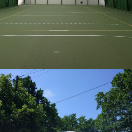
„ZALCHEM” W ZWIERZYŃCU PIERWSZYM
01 - HALE PNEUMATYCZNE, 02 - HALE ŁUKOWE I NAMIOTOWE
05 – 2018 / HALA PNEUMATYCZNA I BOISKO