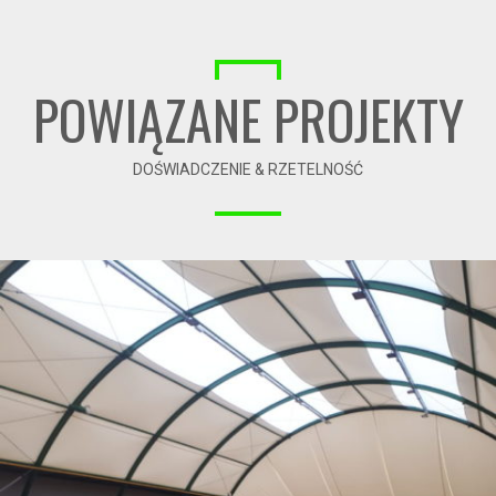
POWIĄZANE PROJEKTY
DOŚWIADCZENIE & RZETELNOŚĆ