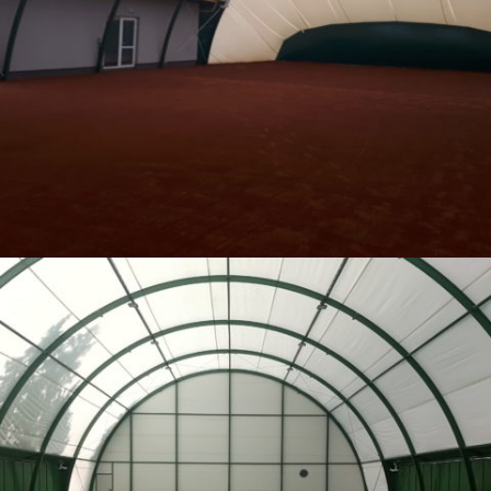
03 – 2019 / HALA ŁUKOWA RAWICZ
02 - HALE ŁUKOWE I NAMIOTOWE
07 – 2018 / HALA ŁUKOWA I BOISKO WIELOFUNKCYJNE –