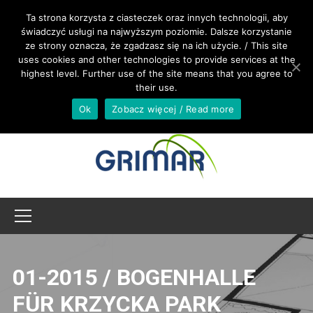
RUFEN SIE UNS AN +48 533 967 605
Ta strona korzysta z ciasteczek oraz innych technologii, aby
świadczyć usługi na najwyższym poziomie. Dalsze korzystanie
ze strony oznacza, że zgadzasz się na ich użycie. / This site
INTERNATIONAL@GRIMAR.EU
uses cookies and other technologies to provide services at the
highest level. Further use of the site means that you agree to
their use.
Ok
Zobacz więcej / Read more
01-2015 / BOGENHALLE
FÜR KRZYCKA PARK