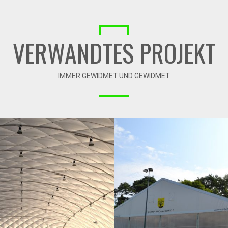
VERWANDTES PROJEKT
IMMER GEWIDMET UND GEWIDMET
 / SKATEPARK IN RZESZÓW
03-2013 / SPORTZELTH
PODPROMIE
MICHAŁOWICE
01 - TRAGLUFTHALLEN
02 - BOGENHALLEN UND ZEL