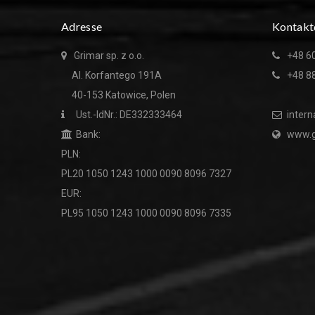
Adresse
Kontakt
Grimar sp. z o.o.
+48 6
Al. Korfantego 191A
+48 8
40-153 Katowice, Polen
Ust.-IdNr.: DE332333464
intern
Bank:
www.g
PLN:
PL20 1050 1243 1000 0090 8096 7327
EUR:
PL95 1050 1243 1000 0090 8096 7335