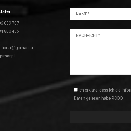
daten
06 859 707
84 800 455
ational@grimar.eu
rimar.pl
Ich erkläre, dass ich die I
Daten gelesen habe RODO