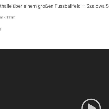
fthalle über einem großen Fussballfeld – Szalowa 
5m x 111m
g