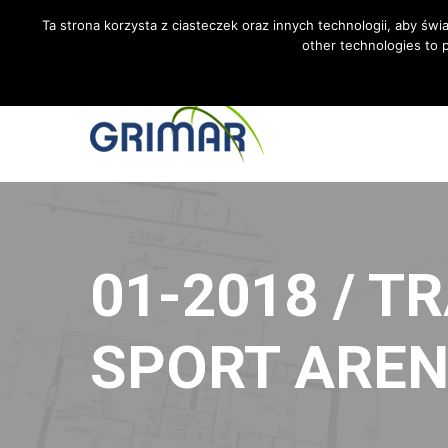
RUFEN SIE UNS AN +48 533 967 605
INTERNATIONAL
Ta strona korzysta z ciasteczek oraz innych technologii, aby świ
other technologies to p
01-2018 / 
SPORT ARE