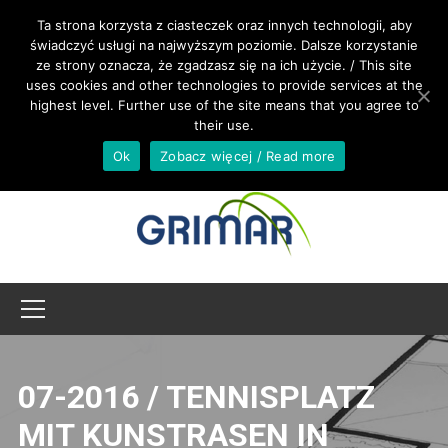
RUFEN SIE UNS AN +48 533 967 605
Ta strona korzysta z ciasteczek oraz innych technologii, aby
świadczyć usługi na najwyższym poziomie. Dalsze korzystanie
ze strony oznacza, że zgadzasz się na ich użycie. / This site
INTERNATIONAL@GRIMAR.EU
uses cookies and other technologies to provide services at the
highest level. Further use of the site means that you agree to
their use.
Ok
Zobacz więcej / Read more
07-2016 / TENNISPLATZ
MIT KUNSTRASEN IN